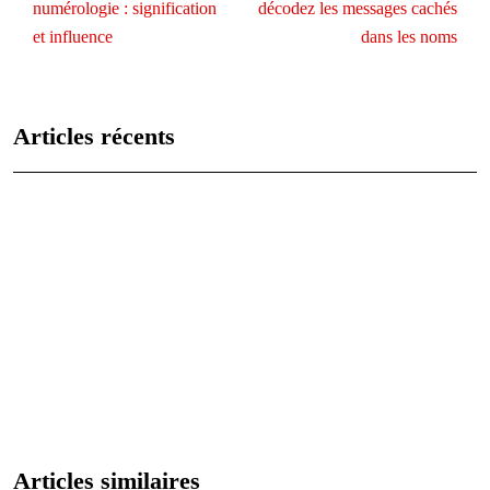
numérologie : signification
décodez les messages cachés
et influence
dans les noms
Articles récents
Les caractéristiques uniques de chaque signe astrologique
expliquées
Analyse des vies antérieures : qui étiez-vous jadis ?
Les 12 signes du zodiaque : caractéristiques et compatibilités
Comprendre le signe astrologique du lion : personnalité, carrière et
relations
Agate noire: signification et utilisations en lithothérapie
Articles similaires