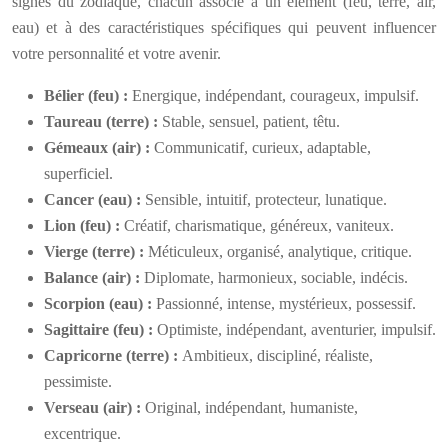
signes du zodiaque, chacun associé à un élément (feu, terre, air,
eau) et à des caractéristiques spécifiques qui peuvent influencer
votre personnalité et votre avenir.
Bélier (feu) :
Energique, indépendant, courageux, impulsif.
Taureau (terre) :
Stable, sensuel, patient, têtu.
Gémeaux (air) :
Communicatif, curieux, adaptable,
superficiel.
Cancer (eau) :
Sensible, intuitif, protecteur, lunatique.
Lion (feu) :
Créatif, charismatique, généreux, vaniteux.
Vierge (terre) :
Méticuleux, organisé, analytique, critique.
Balance (air) :
Diplomate, harmonieux, sociable, indécis.
Scorpion (eau) :
Passionné, intense, mystérieux, possessif.
Sagittaire (feu) :
Optimiste, indépendant, aventurier, impulsif.
Capricorne (terre) :
Ambitieux, discipliné, réaliste,
pessimiste.
Verseau (air) :
Original, indépendant, humaniste,
excentrique.