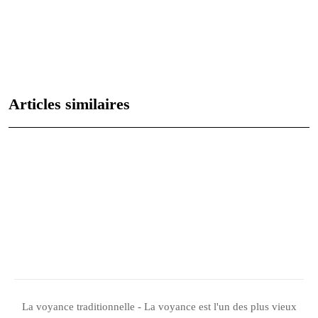
Comprendre le signe astrologique du lion : personnalité, carrière et
relations
Agate noire: signification et utilisations en lithothérapie
Articles similaires
Les mystères du crâne de cristal : entre mythe et réalité
Les tarots rider waite : guide d’interprétation pour débutants
Tarot et oracle : quelles différences et similitudes ?
Le 4 de bâton dans le tarot : symbole de stabilité ?
La voyance traditionnelle - La voyance est l'un des plus vieux