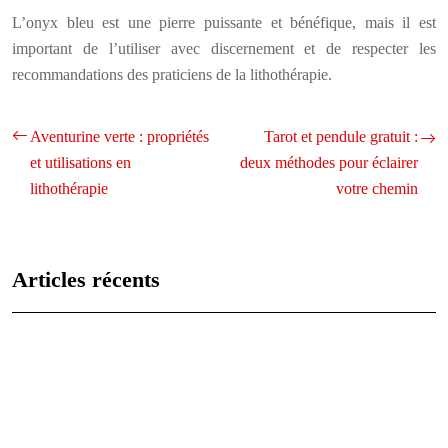
L’onyx bleu est une pierre puissante et bénéfique, mais il est
important de l’utiliser avec discernement et de respecter les
recommandations des praticiens de la lithothérapie.
Aventurine verte : propriétés
Tarot et pendule gratuit :
et utilisations en
deux méthodes pour éclairer
lithothérapie
votre chemin
Articles récents
Les caractéristiques uniques de chaque signe astrologique
expliquées
Analyse des vies antérieures : qui étiez-vous jadis ?
Les 12 signes du zodiaque : caractéristiques et compatibilités