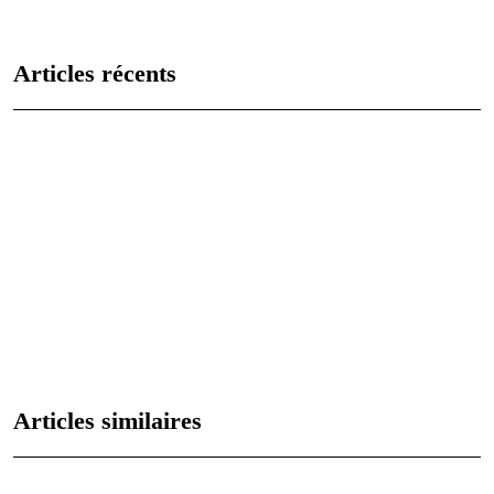
Articles récents
Les caractéristiques uniques de chaque signe astrologique
expliquées
Analyse des vies antérieures : qui étiez-vous jadis ?
Les 12 signes du zodiaque : caractéristiques et compatibilités
Comprendre le signe astrologique du lion : personnalité, carrière et
relations
Agate noire: signification et utilisations en lithothérapie
Articles similaires
Le destin : simple proverbe ou réalité inéluctable ?