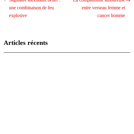
une combinaison de feu
entre verseau femme et
explosive
cancer homme
Articles récents
Les caractéristiques uniques de chaque signe astrologique
expliquées
Analyse des vies antérieures : qui étiez-vous jadis ?
Les 12 signes du zodiaque : caractéristiques et compatibilités
Comprendre le signe astrologique du lion : personnalité, carrière et
relations
Agate noire: signification et utilisations en lithothérapie