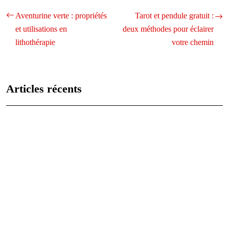
Aventurine verte : propriétés
Tarot et pendule gratuit :
et utilisations en
deux méthodes pour éclairer
lithothérapie
votre chemin
Articles récents
Les caractéristiques uniques de chaque signe astrologique
expliquées
Analyse des vies antérieures : qui étiez-vous jadis ?
Les 12 signes du zodiaque : caractéristiques et compatibilités
Comprendre le signe astrologique du lion : personnalité, carrière et
relations
Agate noire: signification et utilisations en lithothérapie