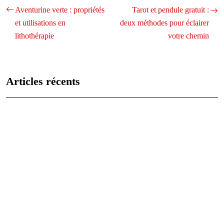
Aventurine verte : propriétés
Tarot et pendule gratuit :
et utilisations en
deux méthodes pour éclairer
lithothérapie
votre chemin
Articles récents
Les caractéristiques uniques de chaque signe astrologique
expliquées
Analyse des vies antérieures : qui étiez-vous jadis ?
Les 12 signes du zodiaque : caractéristiques et compatibilités
Comprendre le signe astrologique du lion : personnalité, carrière et
relations
Agate noire: signification et utilisations en lithothérapie