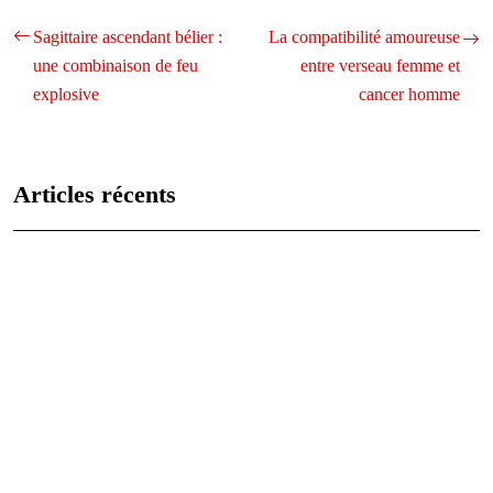
Sagittaire ascendant bélier :
La compatibilité amoureuse
une combinaison de feu
entre verseau femme et
explosive
cancer homme
Articles récents
Les caractéristiques uniques de chaque signe astrologique
expliquées
Analyse des vies antérieures : qui étiez-vous jadis ?
Les 12 signes du zodiaque : caractéristiques et compatibilités
Comprendre le signe astrologique du lion : personnalité, carrière et
relations
Agate noire: signification et utilisations en lithothérapie