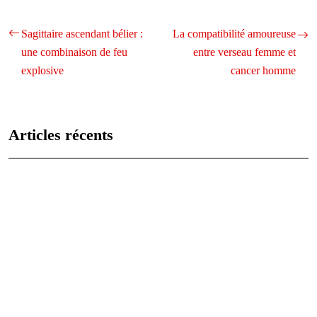
Sagittaire ascendant bélier :
La compatibilité amoureuse
une combinaison de feu
entre verseau femme et
explosive
cancer homme
Articles récents
Les caractéristiques uniques de chaque signe astrologique
expliquées
Analyse des vies antérieures : qui étiez-vous jadis ?
Les 12 signes du zodiaque : caractéristiques et compatibilités
Comprendre le signe astrologique du lion : personnalité, carrière et
relations
Agate noire: signification et utilisations en lithothérapie