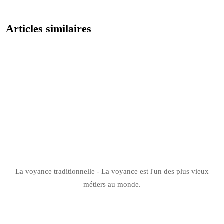
Articles similaires
Gémeaux en juin : prévisions astrologiques détaillées
L’intimité entre l’homme cancer et la femme balance
Les traits distinctifs de l’homme lion en amour
La femme lion : force et sensibilité d’un signe de feu
La voyance traditionnelle - La voyance est l'un des plus vieux
métiers au monde.
Plan du site